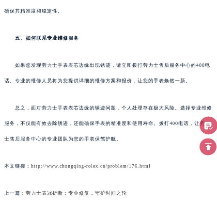
确保其精准度和稳定性。
五、如何联系专业维修服务
如果您发现劳力士手表表芯边缘出现锈迹，请立即拨打劳力士售后服务中心的400电
话。专业的维修人员将为您提供详细的维修方案和报价，让您的手表焕然一新。
总之，面对劳力士手表表芯边缘的锈迹问题，个人处理存在极大风险。选择专业维修
服务，不仅能有效去除锈迹，还能确保手表的精准度和使用寿命。拨打400电话，让劳力
士售后服务中心的专业团队为您的手表保驾护航。
本文链接：
http://www.chongqing-rolex.cn/problem/176.html
上一篇：
劳力士表冠折断：专业修复，守护时间之轮