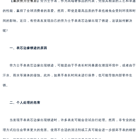
【
重庆劳力士售后
】
劳力士手表，作为高端奢侈品的代表，凭借其精湛的工艺和卓越
的性能，赢得了全球消费者的喜爱。然而，即使是最高品质的手表也难免会受到环境和时
间的影响。近日，有些表友发现自己的劳力士手表表芯边缘出现了锈迹，这该如何解决
呢?
一、表芯边缘锈迹的原因
劳力士手表表芯边缘出现锈迹，可能是由于手表长时间暴露在潮湿环境中，或者由于
汗水、雨水等液体的侵蚀。此外，如果手表长时间未进行保养，也可能导致内部零件生
锈。
二、个人处理的危害
当发现手表表芯边缘出现锈迹时，许多表友可能会尝试自行处理。然而，非专业的处
理方式往往会带来更大的危害。使用不合适的清洁剂或工具可能会进一步损坏手表的精密