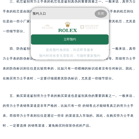
三、机芯鉴别劳力士手表的机芯也是鉴别真伪的重要因素之一。一般来说，真劳力士
手表的机芯是由国外的ETA或者Valjoux等知名品牌生产的，而假劳力士手表的机芯则往
预约入口
关闭
往是由一些小厂家生产的。因此，在购买劳力士手表时，一定要仔细观察其机芯，尤其是
一些细节部分。
立即预约
四、防伪鉴别劳力士手表的防伪标识也是鉴别真伪的重要因素之一。一般来说，真劳
提前预约免排队，到店即享服务
预约时间有变无需取消，可随时重新预约
力士手表的防伪标识是非常严密的，比如有专门的防伪标签和防伪码等等。而假劳力士手
表的防伪标识则往往是比较简单的，比如只有一些模糊的标识或者没有任何标识。因此，
在购买劳力士手表时，一定要仔细观察其防伪标识，尤其是一些细节部分。
五、购买渠道鉴别劳力士手表的购买渠道也是鉴别真伪的重要因素之一。一般来说，
的劳力士手表销售渠道是非常严格的，比如只有一些 的销售点才能销售真正的劳力士手
表。而假劳力士手表则往往是通过一些非 的渠道流入市场的。因此，在购买劳力士手表
时，一定要选择 的销售渠道，避免购买到假冒伪劣的产品。