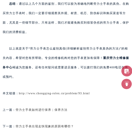
总结
：通过以上几个方面的鉴别，我们可以较为准确地判断劳力士手表的真伪。在购
买劳力士手表时，我们一定要仔细观察其外观、材质、机芯、防伪标识和购买渠道等方
面，尤其是一些细节部分。只有这样，我们才能避免购买到假冒伪劣的劳力士手表，保护
我们的消费权益。
以上就是关于“劳力士手表怎么鉴别真假(详细解析鉴别劳力士手表真伪的方法)”的相
关内容，希望对您有所帮助。专业的维修机构对您的手表更加有保障！
重庆劳力士维修服
务中心
竭诚为您服务。还有任何疑问或需要进店服务，可以拨打我们的免费400电话咨询
或预约。
本文链接：
http://www.chongqing-rolex.cn/problem/93.html
上一篇：
劳力士手表如何进行保养 | 保养方法
下一篇：
劳力士手表出现走快现象的原因有哪些？