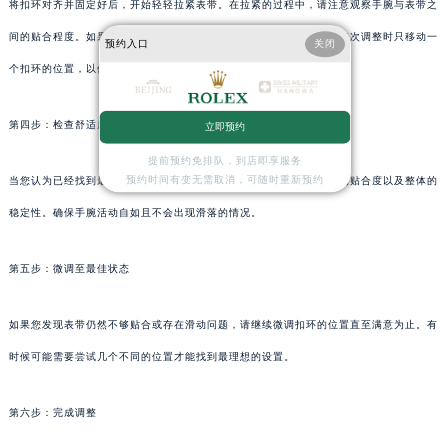
将扣环对齐并固定好后，开始轻轻拉紧表带。在拉紧的过程中，请注意观察手腕与表带之
间的贴合程度。如果感觉太紧或太松，请适当调整扣环的位置。建议每次调整时只移动一
预约入口
关闭
个扣环的位置，以便于观察效果。
第四步：检查舒适度与稳定性
立即预约
提前预约免排队，到店即享服务
预约时间有变无需取消，可随时重新预约
当您认为已经找到最合适的扣环位置时，请再次检查手腕与表带之间的贴合度以及整体的
稳定性。确保手腕活动自如且不会出现滑落的情况。
第五步：微调至最佳状态
如果您发现表带仍然不够贴合或存在滑动问题，请继续微调扣环的位置直至满意为止。有
时候可能需要尝试几个不同的位置才能找到最理想的设置。
第六步：完成调整