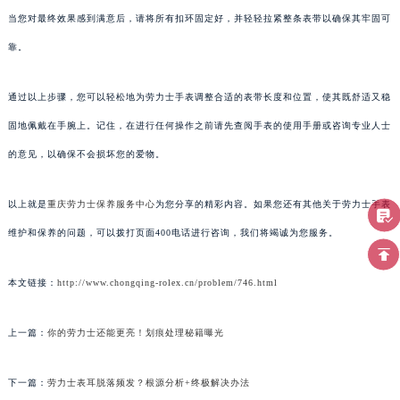
当您对最终效果感到满意后，请将所有扣环固定好，并轻轻拉紧整条表带以确保其牢固可
靠。
通过以上步骤，您可以轻松地为劳力士手表调整合适的表带长度和位置，使其既舒适又稳
固地佩戴在手腕上。记住，在进行任何操作之前请先查阅手表的使用手册或咨询专业人士
的意见，以确保不会损坏您的爱物。
以上就是
重庆劳力士保养服务中心
为您分享的精彩内容。如果您还有其他关于劳力士手表
维护和保养的问题，可以拨打页面400电话进行咨询，我们将竭诚为您服务。
本文链接：
http://www.chongqing-rolex.cn/problem/746.html
上一篇：
你的劳力士还能更亮！划痕处理秘籍曝光
下一篇：
劳力士表耳脱落频发？根源分析+终极解决办法