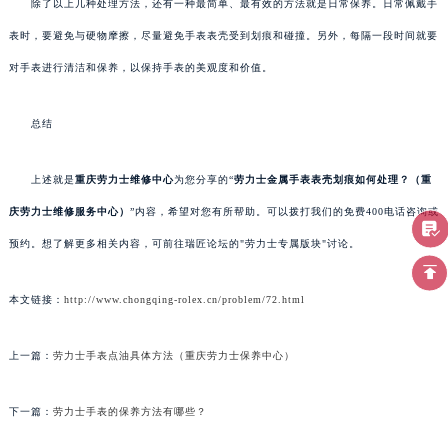
除了以上几种处理方法，还有一种最简单、最有效的方法就是日常保养。日常佩戴手
表时，要避免与硬物摩擦，尽量避免手表表壳受到划痕和碰撞。另外，每隔一段时间就要
对手表进行清洁和保养，以保持手表的美观度和价值。
总结
上述就是
重庆劳力士维修中心
为您分享的“
劳力士金属手表表壳划痕如何处理？（重
庆劳力士维修服务中心）
”内容，希望对您有所帮助。可以拨打我们的免费400电话咨询或
预约。想了解更多相关内容，可前往瑞匠论坛的"劳力士专属版块"讨论。
本文链接：
http://www.chongqing-rolex.cn/problem/72.html
上一篇：
劳力士手表点油具体方法（重庆劳力士保养中心）
下一篇：
劳力士手表的保养方法有哪些？