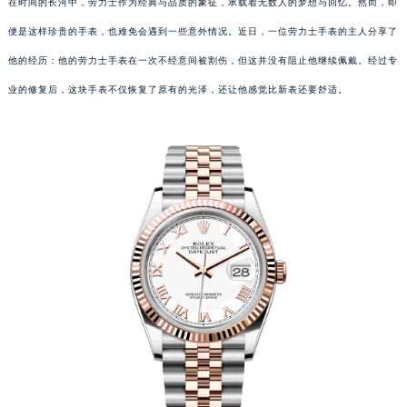
在时间的长河中，劳力士作为经典与品质的象征，承载着无数人的梦想与回忆。然而，即
便是这样珍贵的手表，也难免会遇到一些意外情况。近日，一位劳力士手表的主人分享了
他的经历：他的劳力士手表在一次不经意间被割伤，但这并没有阻止他继续佩戴。经过专
业的修复后，这块手表不仅恢复了原有的光泽，还让他感觉比新表还要舒适。