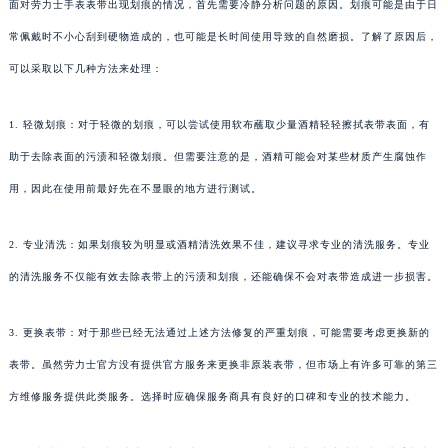
面对劳力士手表表带出现划痕的情况，首先需要冷静分析问题的原因。划痕可能是由于日
常佩戴时不小心刮到硬物造成的，也可能是长时间使用导致的自然磨损。了解了原因后，
可以采取以下几种方法来处理：
1. 轻微划痕：对于轻微的划痕，可以尝试使用软布蘸取少量酒精轻轻擦拭表带表面，有
助于去除表面的污渍和轻微划痕。但需要注意的是，酒精可能会对某些材质产生腐蚀作
用，因此在使用前最好先在不显眼的地方进行测试。
2. 专业清洗：如果划痕较为明显或酒精清洗效果不佳，建议寻求专业的清洗服务。专业
的清洗服务不仅能有效去除表带上的污渍和划痕，还能确保不会对表带造成进一步损害。
3. 更换表带：对于那些已经无法通过上述方法修复的严重划痕，可能需要考虑更换新的
表带。虽然劳力士官方没有提供官方服务来更换非原装表带，但市场上有许多可靠的第三
方维修服务提供此类服务。选择时应确保服务商具有良好的口碑和专业的技术能力。