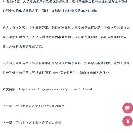
4. 预防措施：为了避免未来再次出现类似问题，在日常佩戴过程中应注意避免让手表接
触到尖锐物体或硬物表面；同时，在清洁保养时也应更加小心谨慎。
总之，在面对劳力士手表表带出现划痕的问题时，重要的是保持冷静，并根据实际情况采
取合适的处理方法。无论是通过简单的家庭护理还是寻求专业帮助，都能有效地解决问
题，并保持爱表的最佳状态。
以上就是
重庆劳力士售后服务中心
为您分享的精彩内容。如果您还有其他关于劳力士手表
维护和保养的问题，可以拨打页面400电话进行咨询，我们将竭诚为您服务。
本文链接：
http://www.chongqing-rolex.cn/problem/583.html
上一篇：
劳力士腕表表壳割手处理技巧盘点
下一篇：
劳力士很久不戴不走了原因是啥