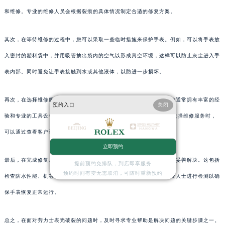
和维修。专业的维修人员会根据裂痕的具体情况制定合适的修复方案。
其次，在等待维修的过程中，您可以采取一些临时措施来保护手表。例如，可以将手表放
入密封的塑料袋中，并用吸管抽出袋内的空气以形成真空环境，这样可以防止灰尘进入手
表内部。同时避免让手表接触到水或其他液体，以防进一步损坏。
再次，在选择维修服务时，请务必选择信誉良好的专业机构。这类机构通常拥有丰富的经
预约入口
关闭
验和专业的工具设备，能够确 复后的手表保持原有的品质和功能。在选择维修服务时，
可以通过查看客户评价、咨询朋友或同事的意见来了解服务质量。
立即预约
最后，在完成修复后，请务必进行彻底的检查以确保所有问题都已得到妥善解决。这包括
提前预约免排队，到店即享服务
预约时间有变无需取消，可随时重新预约
检查防水性能、机芯运转情况等关键指标。如果有必要，还可以请专业人士进行检测以确
保手表恢复正常运行。
总之，在面对劳力士表壳破裂的问题时，及时寻求专业帮助是解决问题的关键步骤之一。