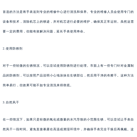
首选的方法是将手表送到专业的维修中心进行清洗和保养。专业的维修人员会使用专门的
设备和技术，清除机芯上的锈迹，并对机芯进行必要的维护，确保其正常运转。虽然这需
要一定的费用，但能有效解决问题，延长手表使用寿命。
2.使用防锈剂
对于一些轻微的生锈情况，可以尝试使用防锈剂进行处理。市面上有一些专门针对金属制
品的防锈剂，可以按照产品说明小心地涂抹在生锈部位，然后用干净的布擦干。这种方法
简单易行，但效果可能不如专业清洗来得彻底。
3.自然风干
在一些情况下，如果只是轻微的氧化或微量的水汽导致的小范围生锈，可以尝试让手表自
然风干一段时间。避免直接暴露在高温或潮湿环境中，并确保手表完全干燥后再佩戴。这