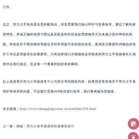
工作。
总之，劳力士手表虽是珍贵的配饰品，但也需要我们细心呵护与妥善保管。通过了解其材
质特性、养成正确的使用习惯以及采取及时的应急处理措施等方法来减少意外摔坏的风
险。特别是对于那些拥有驾驶证并经常驾驶汽车的朋友来说，更加应当重视车内物品的保
护工作以及驾驶安全的重要性。只有这样我们才能确保这些精美的劳力士手表能够长久地
陪伴在我们身边，见证每一个重要时刻的美好瞬间。
以上就是
重庆劳力士维修服务中心
为您分享的精彩内容。如果您还有其他关于劳力士手表
维护和保养的问题，可以拨打页面400电话进行咨询，我们将竭诚为您服务。
本文链接：
http://www.chongqing-rolex.cn/problem/318.html
上一篇：
揭秘：劳力士表耳脱落的快速修复技巧