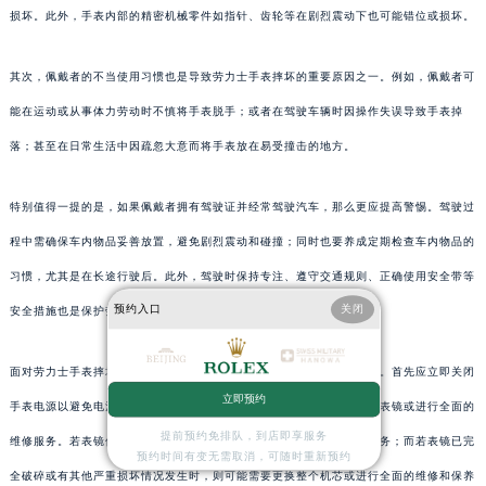
损坏。此外，手表内部的精密机械零件如指针、齿轮等在剧烈震动下也可能错位或损坏。
其次，佩戴者的不当使用习惯也是导致劳力士手表摔坏的重要原因之一。例如，佩戴者可
能在运动或从事体力劳动时不慎将手表脱手；或者在驾驶车辆时因操作失误导致手表掉
落；甚至在日常生活中因疏忽大意而将手表放在易受撞击的地方。
特别值得一提的是，如果佩戴者拥有驾驶证并经常驾驶汽车，那么更应提高警惕。驾驶过
程中需确保车内物品妥善放置，避免剧烈震动和碰撞；同时也要养成定期检查车内物品的
习惯，尤其是在长途行驶后。此外，驾驶时保持专注、遵守交通规则、正确使用安全带等
预约入口
关闭
安全措施也是保护劳力士手表免受损害的关键。
面对劳力士手表摔坏的情况，我们应当采取正确的处理措施以减少损失。首先应立即关闭
立即预约
手表电源以避免电池短路；然后根据表镜的损坏程度决定是否需要更换表镜或进行全面的
提前预约免排队，到店即享服务
维修服务。若表镜仅出现轻微划痕或磨损，可以选择专业的表镜修复服务；而若表镜已完
预约时间有变无需取消，可随时重新预约
全破碎或有其他严重损坏情况发生时，则可能需要更换整个机芯或进行全面的维修和保养