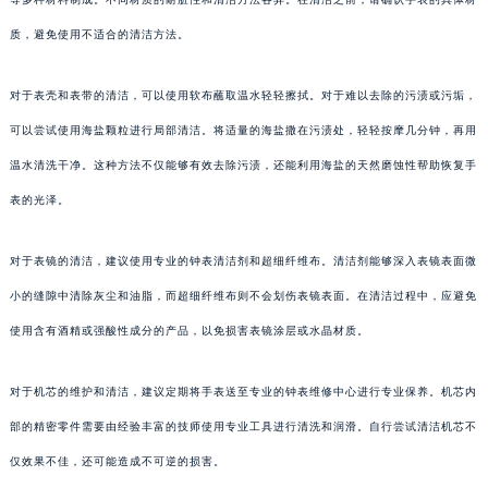
质，避免使用不适合的清洁方法。
对于表壳和表带的清洁，可以使用软布蘸取温水轻轻擦拭。对于难以去除的污渍或污垢，
可以尝试使用海盐颗粒进行局部清洁。将适量的海盐撒在污渍处，轻轻按摩几分钟，再用
温水清洗干净。这种方法不仅能够有效去除污渍，还能利用海盐的天然磨蚀性帮助恢复手
表的光泽。
对于表镜的清洁，建议使用专业的钟表清洁剂和超细纤维布。清洁剂能够深入表镜表面微
小的缝隙中清除灰尘和油脂，而超细纤维布则不会划伤表镜表面。在清洁过程中，应避免
使用含有酒精或强酸性成分的产品，以免损害表镜涂层或水晶材质。
对于机芯的维护和清洁，建议定期将手表送至专业的钟表维修中心进行专业保养。机芯内
部的精密零件需要由经验丰富的技师使用专业工具进行清洗和润滑。自行尝试清洁机芯不
仅效果不佳，还可能造成不可逆的损害。