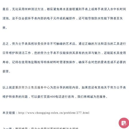
最后，无论采用何种清洁方法，都应避免将水直接喷溅到手表上或将手表浸入水中长时间
浸泡。这不仅会损坏手表内部的电子元件或机械部件，还可能导致防水性能下降甚至失
效。
总之，劳力士手表虽然珍贵但并非不可触碰的艺术品。通过正确的方法和适当的工具进行
日常维护和清洁工作，您的劳力士手表不仅能保持其原有的光泽与魅力，还能延长其使用
寿命。记得在使用海盐颗粒等特殊材料时需谨慎操作，确保不会对您的爱表造成不必要的
损害。
以上就是
重庆劳力士售后服务中心
为您分享的精彩内容。如果您还有其他关于劳力士手表
维护和保养的问题，可以拨打页面400电话进行咨询，我们将竭诚为您服务。
本文链接：
http://www.chongqing-rolex.cn/problem/277.html
上一篇：
腕间难题：劳力士表带过紧的轻松解法大揭秘