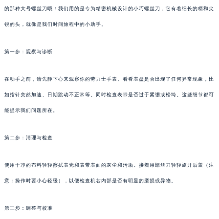
的那种大号螺丝刀哦！我们用的是专为精密机械设计的小巧螺丝刀，它有着细长的柄和尖
锐的头，就像是我们时间旅程中的小助手。
第一步：观察与诊断
在动手之前，请先静下心来观察你的劳力士手表。看看表盘是否出现了任何异常现象，比
如指针突然加速、日期跳动不正常等。同时检查表带是否过于紧绷或松垮。这些细节都可
能提示我们问题所在。
第二步：清理与检查
使用干净的布料轻轻擦拭表壳和表带表面的灰尘和污垢。接着用螺丝刀轻轻旋开后盖（注
意：操作时要小心轻缓），以便检查机芯内部是否有明显的磨损或异物。
第三步：调整与校准