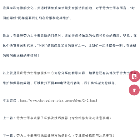
注风向和海浪的变化，并适时调整航向才能安全抵达目的地。对于劳力士手表而言，“时
间的螺丝”同样需要我们细心拧紧和定期维护。
最后，在处理劳力士手表走快的问题时，请记得保持乐观的心态和专业的态度。毕竟，在
这个快节奏的时代里，“时间”是我们最宝贵的财富之一。让我们一起珍惜每一刻，在正确
的时间做正确的事情吧！
以上就是
重庆劳力士维修服务中心
为您分享的精彩内容。如果您还有其他关于劳力士手表
维护和保养的问题，可以拨打页面400电话进行咨询，我们将竭诚为您服务。
本文链接：
http://www.chongqing-rolex.cn/problem/242.html
上一篇：
劳力士手表表蒙子坏解决技巧推荐（专业维修方法与注意事项）
下一篇：
劳力士手表表针脱落处理方法是什么（专业维修指南与注意事项）