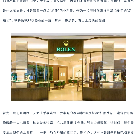
你是不是正拿着你的劳力士手表，眉头紧锁，因为那不寻常的快进节奏？别担心，这可不
是什么魔法表，只是需要一点点“维修”的小动作。作为一位在时间海洋中漂泊多年的“老
船长”，我将用我那双熟悉的手指，带你一步步解开劳力士走快的谜团。
首先，我们要明白，劳力士手表走快，并非是它在追求“速度与激情”的生活。这背后可能
隐藏着一些小问题，比如发条过紧、机芯零件磨损或是内部灰尘积聚等。这时候，我们需
要拿出我们的工具箱——一把小巧而坚韧的螺丝刀。别担心，这可不是用来拆解电脑主板