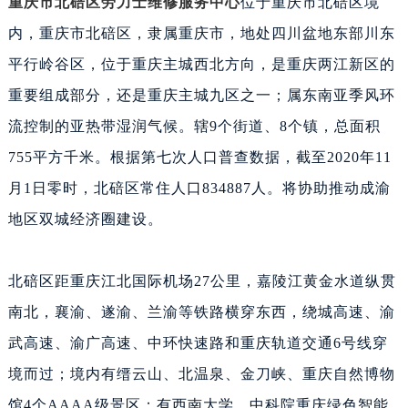
重庆市北碚区劳力士维修服务中心
位于重庆市北碚区境
内，重庆市北碚区，隶属重庆市，地处四川盆地东部川东
平行岭谷区，位于重庆主城西北方向，是重庆两江新区的
重要组成部分，还是重庆主城九区之一；属东南亚季风环
流控制的亚热带湿润气候。辖9个街道、8个镇，总面积
755平方千米。根据第七次人口普查数据，截至2020年11
月1日零时，北碚区常住人口834887人。将协助推动成渝
地区双城经济圈建设。
北碚区距重庆江北国际机场27公里，嘉陵江黄金水道纵贯
南北，襄渝、遂渝、兰渝等铁路横穿东西，绕城高速、渝
武高速、渝广高速、中环快速路和重庆轨道交通6号线穿
境而过；境内有缙云山、北温泉、金刀峡、重庆自然博物
馆4个AAAA级景区；有西南大学、中科院重庆绿色智能