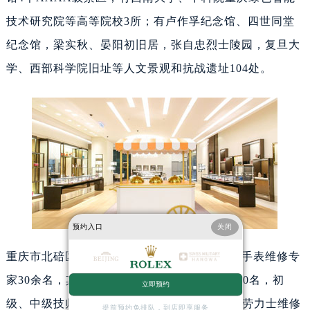
技术研究院等高等院校3所；有卢作孚纪念馆、四世同堂
纪念馆，梁实秋、晏阳初旧居，张自忠烈士陵园，复旦大
学、西部科学院旧址等人文景观和抗战遗址104处。
预约入口
关闭
重庆市北碚区劳力士维修服务中心拥有劳力士手表维修专
家30余名，其中高级技术顾问3名、高级技师10名，初
立即预约
级、中级技师10余名，现已形成了全国专业的劳力士维修
提前预约免排队，到店即享服务