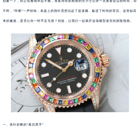
想象一下，你正优雅地举起手腕，准备用你那精致的劳力士记录一次重要会议的时间，却
不料，"咔嚓"一声轻响，表盘上的指针竟然玩起了捉迷藏，躲进了时间的背后。这突如其
来的尴尬，是否让你一时手足无措？别急，让我们一起揭开这场微型迷宫的探险指南。
一、表针折断的“幕后黑手”