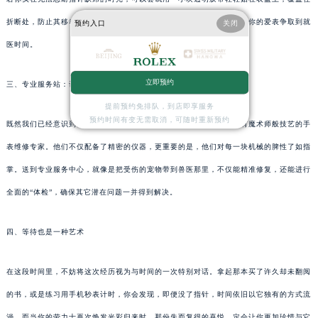
折断处，防止其移动并进一步损坏机芯。这当然不是长久之计，却能为你的爱表争取到就
预约入口
关闭
医时间。
立即预约
三、专业服务站：让专家施展魔法
提前预约免排队，到店即享服务
预约时间有变无需取消，可随时重新预约
既然我们已经意识到自行修复的局限性，不如将这份重任交给那些拥有魔术师般技艺的手
表维修专家。他们不仅配备了精密的仪器，更重要的是，他们对每一块机械的脾性了如指
掌。送到专业服务中心，就像是把受伤的宠物带到兽医那里，不仅能精准修复，还能进行
全面的“体检”，确保其它潜在问题一并得到解决。
四、等待也是一种艺术
在这段时间里，不妨将这次经历视为与时间的一次特别对话。拿起那本买了许久却未翻阅
的书，或是练习用手机秒表计时，你会发现，即便没了指针，时间依旧以它独有的方式流
淌。而当你的劳力士再次焕发光彩归来时，那份失而复得的喜悦，定会让你更加珍惜与它