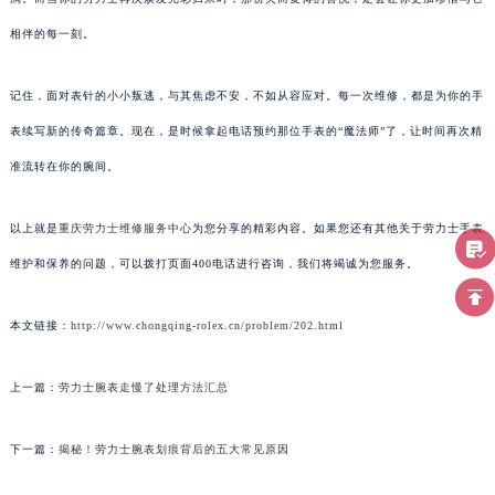
相伴的每一刻。
记住，面对表针的小小叛逃，与其焦虑不安，不如从容应对。每一次维修，都是为你的手
表续写新的传奇篇章。现在，是时候拿起电话预约那位手表的“魔法师”了，让时间再次精
准流转在你的腕间。
以上就是
重庆劳力士维修服务中心
为您分享的精彩内容。如果您还有其他关于劳力士手表
维护和保养的问题，可以拨打页面400电话进行咨询，我们将竭诚为您服务。
本文链接：
http://www.chongqing-rolex.cn/problem/202.html
上一篇：
劳力士腕表走慢了处理方法汇总
下一篇：
揭秘！劳力士腕表划痕背后的五大常见原因