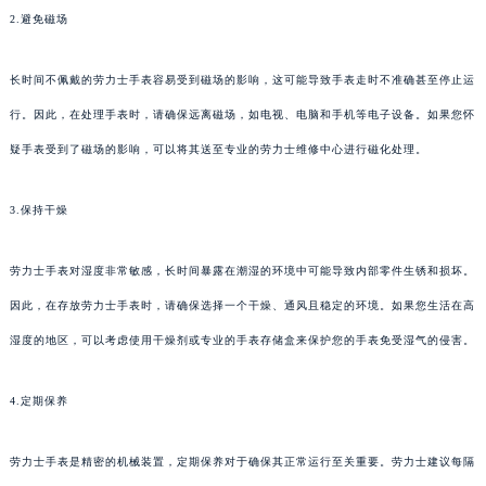
2.避免磁场
长时间不佩戴的劳力士手表容易受到磁场的影响，这可能导致手表走时不准确甚至停止运
行。因此，在处理手表时，请确保远离磁场，如电视、电脑和手机等电子设备。如果您怀
疑手表受到了磁场的影响，可以将其送至专业的劳力士维修中心进行磁化处理。
3.保持干燥
劳力士手表对湿度非常敏感，长时间暴露在潮湿的环境中可能导致内部零件生锈和损坏。
因此，在存放劳力士手表时，请确保选择一个干燥、通风且稳定的环境。如果您生活在高
湿度的地区，可以考虑使用干燥剂或专业的手表存储盒来保护您的手表免受湿气的侵害。
4.定期保养
劳力士手表是精密的机械装置，定期保养对于确保其正常运行至关重要。劳力士建议每隔