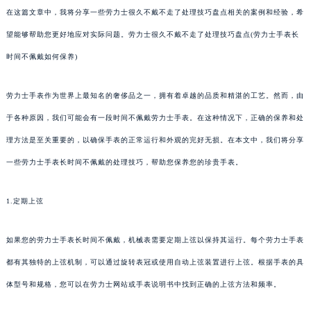
在这篇文章中，我将分享一些劳力士很久不戴不走了处理技巧盘点相关的案例和经验，希
望能够帮助您更好地应对实际问题。劳力士很久不戴不走了处理技巧盘点(劳力士手表长
时间不佩戴如何保养)
劳力士手表作为世界上最知名的奢侈品之一，拥有着卓越的品质和精湛的工艺。然而，由
于各种原因，我们可能会有一段时间不佩戴劳力士手表。在这种情况下，正确的保养和处
理方法是至关重要的，以确保手表的正常运行和外观的完好无损。在本文中，我们将分享
一些劳力士手表长时间不佩戴的处理技巧，帮助您保养您的珍贵手表。
1.定期上弦
如果您的劳力士手表长时间不佩戴，机械表需要定期上弦以保持其运行。每个劳力士手表
都有其独特的上弦机制，可以通过旋转表冠或使用自动上弦装置进行上弦。根据手表的具
体型号和规格，您可以在劳力士网站或手表说明书中找到正确的上弦方法和频率。