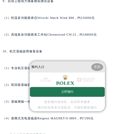
9、自动上链动力储备模拟测试设备
（1）恒温多功能摇表仪Witschi Watch Wind 800，约216000元
（2）高端复杂功能摇表工作站Chronowind CW-12，约168000元
10、机芯退磁故障修复设备
预约入口
关闭
（1）专业机芯退磁工作站Witschi Demag 300，约132000元
（2）双回路退磁机Bergeon 6500，约48000元
立即预约
（3）退磁测磁一体机Witschi Teslascope II，约11000元
提前预约免排队，到店即享服务
预约时间有变无需取消，可随时重新预约
（4）便携式充电退磁器Bergeon MAGNET-O 8804，约7200元