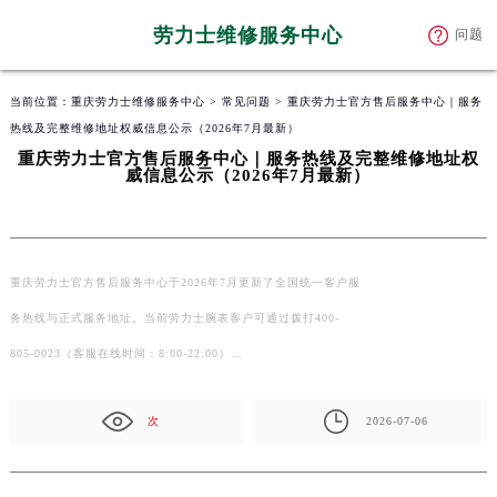
劳力士维修服务中心
问题
当前位置：
重庆劳力士维修服务中心
>
常见问题
> 重庆劳力士官方售后服务中心｜服务
热线及完整维修地址权威信息公示（2026年7月最新）
重庆劳力士官方售后服务中心｜服务热线及完整维修地址权
威信息公示（2026年7月最新）
重庆劳力士官方售后服务中心于2026年7月更新了全国统一客户服
务热线与正式服务地址。当前劳力士腕表客户可通过拨打400-
805-0023（客服在线时间：8:00-22:00）…
次
2026-07-06