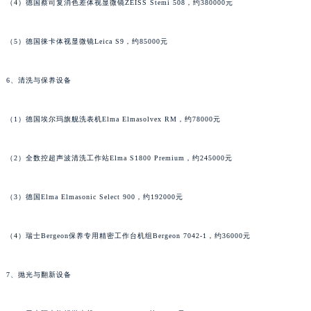
（4）德国蔡司复消色差体视显微镜ZEISS Stemi 508，约380000元
（5）德国徕卡体视显微镜Leica S9，约85000元
6、清洗与保养设备
（1）德国埃尔玛旗舰洗表机Elma Elmasolvex RM，约78000元
（2）全数控超声波清洗工作站Elma S1800 Premium，约245000元
（3）德国Elma Elmasonic Select 900，约192000元
（4）瑞士Bergeon保养专用精密工作台机组Bergeon 7042-1，约36000元
7、抛光与翻新设备