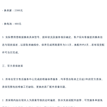
- 换表蒙：2380元
- 换电池：480元
3. 实际费用需根据腕表具体型号、损坏状况及服务项目确定。客户应向客服提供腕表信
息与现状描述，以获取准确报价。保养完成周期通常为3-5天，换配件约3天，若有现货配
件可当日完成。
三、官方质保政策
1. 所有在官方售后服务中心完成的维修保养服务，均享受自取表之日起2年的官方质保。
质保范围包括维修工艺缺陷、更换的原厂配件质量问题。
2. 质保期内如出现非人为因素导致的走时偏差、防水失效或配件故障，可凭服务单据免