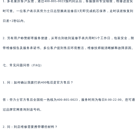
1. 多名重庆客户反馈，通过400-805-0023预约到店后，客服接待专业细致，维修进度实
时可查。一位客户表示其劳力士日志型腕表送修后3天即完成机芯保养，走时误差恢复到
日差+2秒以内。
2. 另有用户称赞邮寄服务便捷，从寄出到收到返修手表共用时5个工作日，包装安全，附
带维修报告及服务承诺书。多位客户提到售后环境整洁，维修技师能清晰解释故障原因。
七、常见问题问答（FAQ）
1. 问：如何确认我拨打的400电话是官方售后？
答：劳力士官方售后全国统一热线为400-805-0023，服务时间为每日8:00-22:00。您可通
过品牌官网查询到该号码。
2. 问：到店维修需要携带哪些材料？