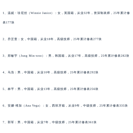
1、温妮・珍尼丝（Winnie Janice）：女，英国籍，从业32年，资深制表师，25年累计修
表177块
2、乔芷萱：女，中国籍，从业18年，高级技师，25年累计修表277块
3、郑敏宇（Jung Min-woo）：男，韩国籍，从业17年，高级技师，25年累计修表282块
4、马浩：男，中国籍，从业10年，高级技师，25年累计修表292块
5、林平：男，中国籍，从业13年，高级技师，25年累计修表256块
6、安娜·维加（Ana Vega）：女，西班牙籍，从业9年，中级技师，25年累计修表335块
7、郭军：男，中国籍，从业7年，中级技师，25年累计修表361块