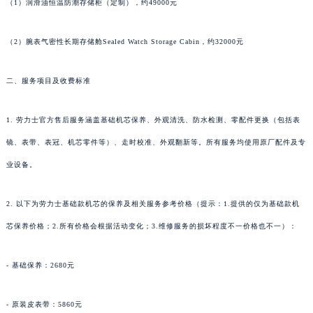
（1）润滑油恒温防潮存储柜（定制），约49000元
（2）腕表气密性长期存储舱Sealed Watch Storage Cabin，约32000元
二、服务项目及收费标准
1. 劳力士官方售后服务涵盖基础机芯保养、外观清洗、防水检测、零配件更换（包括表
镜、表带、表冠、机芯零件等）、走时校准、外观翻新等。所有服务均使用原厂配件及专
业设备。
2. 以下为劳力士基础款机芯的保养及相关服务参考价格（提示：1.提供的仅为基础款机
芯保养价格；2.所有价格会根据活动变化；3.维修服务的损坏程度不一价格也不一）：
- 基础保养：2680元
- 原装皮表带：5860元