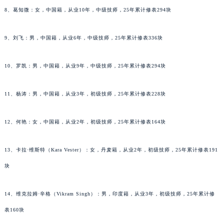
8、葛知微：女，中国籍，从业10年，中级技师，25年累计修表294块
9、刘飞：男，中国籍，从业6年，中级技师，25年累计修表336块
10、罗凯：男，中国籍，从业9年，中级技师，25年累计修表294块
11、杨涛：男，中国籍，从业3年，初级技师，25年累计修表228块
12、何艳：女，中国籍，从业2年，初级技师，25年累计修表164块
13、卡拉·维斯特（Kara Vester）：女，丹麦籍，从业2年，初级技师，25年累计修表191
块
14、维克拉姆·辛格（Vikram Singh）：男，印度籍，从业3年，初级技师，25年累计修
表160块