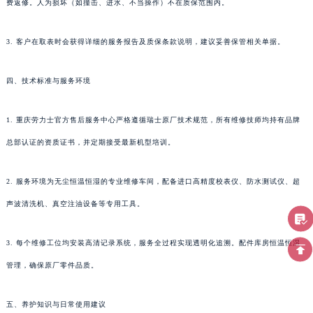
费返修。人为损坏（如撞击、进水、不当操作）不在质保范围内。
3. 客户在取表时会获得详细的服务报告及质保条款说明，建议妥善保管相关单据。
四、技术标准与服务环境
1. 重庆劳力士官方售后服务中心严格遵循瑞士原厂技术规范，所有维修技师均持有品牌
总部认证的资质证书，并定期接受最新机型培训。
2. 服务环境为无尘恒温恒湿的专业维修车间，配备进口高精度校表仪、防水测试仪、超
声波清洗机、真空注油设备等专用工具。
3. 每个维修工位均安装高清记录系统，服务全过程实现透明化追溯。配件库房恒温恒湿
管理，确保原厂零件品质。
五、养护知识与日常使用建议