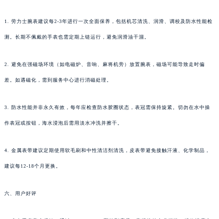
1. 劳力士腕表建议每2-3年进行一次全面保养，包括机芯清洗、润滑、调校及防水性能检
测。长期不佩戴的手表也需定期上链运行，避免润滑油干涸。
2. 避免在强磁场环境（如电磁炉、音响、麻将机旁）放置腕表，磁场可能导致走时偏
差。如遇磁化，需到服务中心进行消磁处理。
3. 防水性能并非永久有效，每年应检查防水胶圈状态，表冠需保持旋紧。切勿在水中操
作表冠或按钮，海水浸泡后需用淡水冲洗并擦干。
4. 金属表带建议定期使用软毛刷和中性清洁剂清洗，皮表带避免接触汗液、化学制品，
建议每12-18个月更换。
六、用户好评