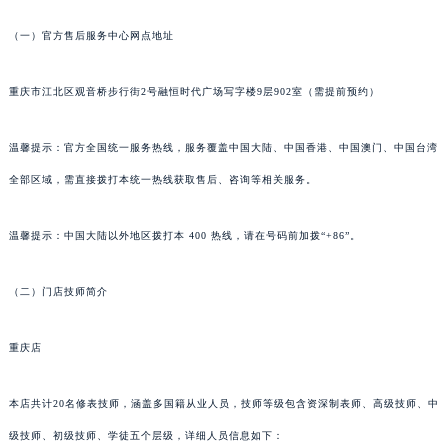
（一）官方售后服务中心网点地址
重庆市江北区观音桥步行街2号融恒时代广场写字楼9层902室（需提前预约）
温馨提示：官方全国统一服务热线，服务覆盖中国大陆、中国香港、中国澳门、中国台湾
全部区域，需直接拨打本统一热线获取售后、咨询等相关服务。
温馨提示：中国大陆以外地区拨打本 400 热线，请在号码前加拨“+86”。
（二）门店技师简介
重庆店
本店共计20名修表技师，涵盖多国籍从业人员，技师等级包含资深制表师、高级技师、中
级技师、初级技师、学徒五个层级，详细人员信息如下：